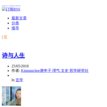
香港风水网
最新文章
分类
搜寻
|
繁
诗与人生
25/05/2018
作者:
Kimsunchee庚申子 理气 文史 哲学研究社
In
玄学